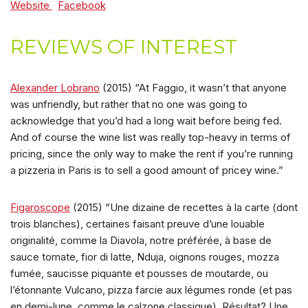
Website
Facebook
REVIEWS OF INTEREST
Alexander Lobrano
(2015) “At Faggio, it wasn’t that anyone
was unfriendly, but rather that no one was going to
acknowledge that you’d had a long wait before being fed.
And of course the wine list was really top-heavy in terms of
pricing, since the only way to make the rent if you’re running
a pizzeria in Paris is to sell a good amount of pricey wine.”
Figaroscope
(2015) “Une dizaine de recettes à la carte (dont
trois blanches), certaines faisant preuve d’une louable
originalité, comme la Diavola, notre préférée, à base de
sauce tomate, fior di latte, Nduja, oignons rouges, mozza
fumée, saucisse piquante et pousses de moutarde, ou
l’étonnante Vulcano, pizza farcie aux légumes ronde (et pas
en demi-lune, comme le calzone classique). Résultat? Une