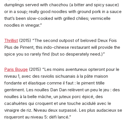
dumplings served with chaozhou (a bitter and spicy sauce)
or in a soup; really good noodles with ground pork in a sauce
that’s been slow-cooked with grilled chilies; vermicelle
noodles in vinegar.”
Thrillist
(2015) “The second outpost of beloved Deux Fois
Plus de Piment, this indo-chinese restaurant will provide the
spice you so rarely find (but so desperately need.)”
Paris Bouge
(2015) “Les moins aventureux opteront pour le
niveau 1, avec des raviolis sichuanais à la pâte maison
fondante et élastique comme il faut : le piment titille
gentiment. Les nouilles Dan Dan relèvent un peu le jeu : des
nouilles à la belle mâche, un juteux porc épicé, des
cacahuètes qui croquent et une touche acidulé avec le
vinaigre de riz. Niveau deux surpassé. Les plus audacieux se
risqueront au niveau 5: défi lancé.”