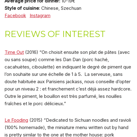
Average price for dinner:
10-19€
Style of cuisine
: Chinese, Szechuan
Facebook
Instagram
REVIEWS OF INTEREST
Time Out
(2016) “On choisit ensuite son plat de pâtes (avec
ou sans soupe) comme les Dan Dan (porc haché,
cacahuètes, ciboulette) en indiquant le degré de piment que
l’on souhaite sur une échelle de 1 à 5. La serveuse, sans
doute habituée aux Parisiens jackass, nous conseille d’opter
pour un niveau 2 : et franchement c’est déjà assez hardcore.
Outre le piment, le bouillon est très parfumé, les nouilles
fraîches et le porc délicieux.”
Le Fooding
(2015) “Dedicated to Sichuan noodles and ravioli
(100% homemade), the miniature menu written out by hand
is pretty similar to the one at the mother house: pork